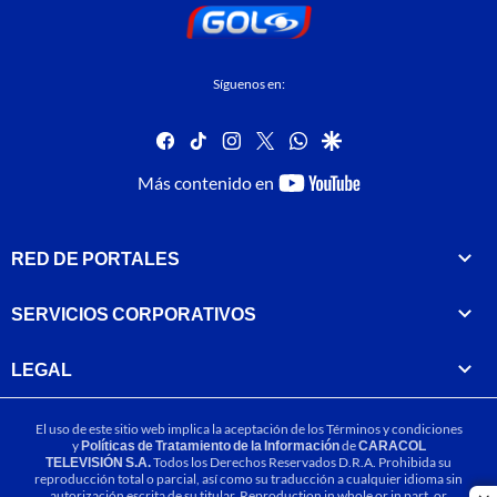
Síguenos en:
facebook
tiktok
instagram
twitter
whatsapp
google
youtube-
Más contenido en
footer
RED DE PORTALES
SERVICIOS CORPORATIVOS
LEGAL
El uso de este sitio web implica la aceptación de los
Términos y condiciones
y
Políticas de Tratamiento de la Información
de
CARACOL
TELEVISIÓN S.A.
Todos los Derechos Reservados D.R.A. Prohibida su
reproducción total o parcial, así como su traducción a cualquier idioma sin
autorización escrita de su titular. Reproduction in whole or in part, or