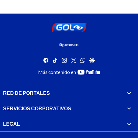
Síguenos en:
facebook
tiktok
instagram
twitter
whatsapp
google
youtube-
Más contenido en
footer
RED DE PORTALES
SERVICIOS CORPORATIVOS
LEGAL