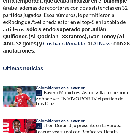
en la temporada que acaba finalizar en el balompié
árabe,
además de reportarse con dos asistencias en 32
partidos jugados. Esos números, le permitieron al
exRacing de Avellaneda estar en el top-5 en la tabla de
artilleros,
sólo siendo superado por Julián
Quiñones (Al-Qadsiah - 33 tantos), Ivan Toney (Al-
Ahli- 32 goles) y
Cristiano Ronaldo
, al
Al Nassr
con 28
anotaciones.
Últimas noticias
Colombianos en el exterior
Bayern Múnich vs. Aston Villa; a qué hora
y dónde ver EN VIVO POR TV el partido de
Luis Díaz
Colombianos en el exterior
Jhon Durán dijo presente en la Europa
League; vea su gol con Benfica vs. Hearts