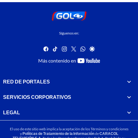
Síguenos en:
facebook
tiktok
instagram
twitter
whatsapp
google
youtube-
Más contenido en
footer
RED DE PORTALES
SERVICIOS CORPORATIVOS
LEGAL
El uso de este sitio web implica la aceptación de los
Términos y condiciones
y
Políticas de Tratamiento de la Información
de
CARACOL