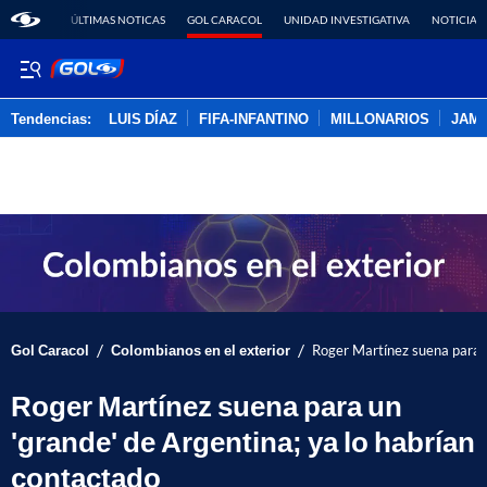
ÚLTIMAS NOTICAS
GOL CARACOL
UNIDAD INVESTIGATIVA
NOTICIAS
Tendencias:
LUIS DÍAZ
FIFA-INFANTINO
MILLONARIOS
JAM
PUBLICIDAD
/
/
Gol Caracol
Colombianos en el exterior
Roger Martínez suena para u
Roger Martínez suena para un
'grande' de Argentina; ya lo habrían
contactado