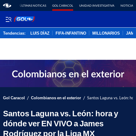
ÚLTIMAS NOTICAS
GOL CARACOL
UNIDAD INVESTIGATIVA
NOTICIAS
Tendencias:
LUIS DÍAZ
FIFA-INFANTINO
MILLONARIOS
JAM
PUBLICIDAD
/
/
Gol Caracol
Colombianos en el exterior
Santos Laguna vs. León: ho
Santos Laguna vs. León: hora y
dónde ver EN VIVO a James
Rodríguez por la Liga MX