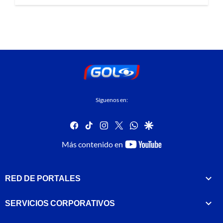
Síguenos en:
facebook
tiktok
instagram
twitter
whatsapp
google
youtube-
Más contenido en
footer
RED DE PORTALES
SERVICIOS CORPORATIVOS