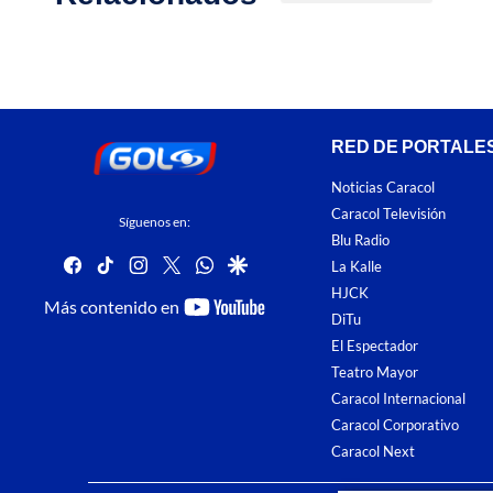
RED DE PORTALE
Noticias Caracol
Caracol Televisión
Síguenos en:
Blu Radio
facebook
tiktok
instagram
twitter
whatsapp
google
La Kalle
HJCK
youtube-
Más contenido en
DiTu
footer
El Espectador
Teatro Mayor
Caracol Internacional
Caracol Corporativo
Caracol Next