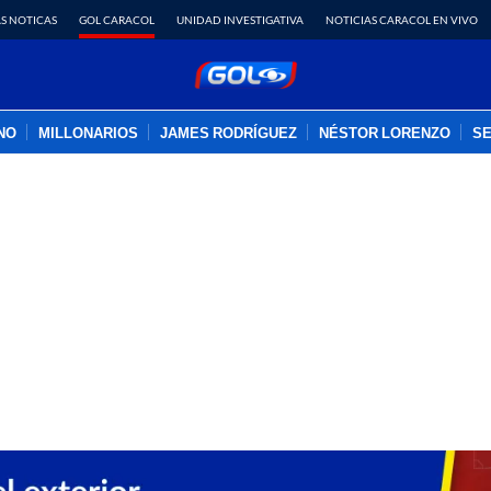
S NOTICAS
GOL CARACOL
UNIDAD INVESTIGATIVA
NOTICIAS CARACOL EN VIVO
INO
MILLONARIOS
JAMES RODRÍGUEZ
NÉSTOR LORENZO
SE
PUBLICIDAD