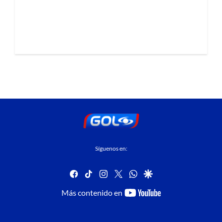
Síguenos en:
facebook
tiktok
instagram
twitter
whatsapp
google
youtube-
Más contenido en
footer