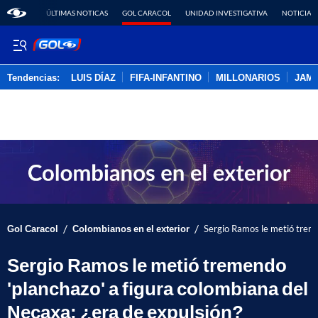
ÚLTIMAS NOTICAS
GOL CARACOL
UNIDAD INVESTIGATIVA
NOTICIAS
Tendencias:
LUIS DÍAZ
FIFA-INFANTINO
MILLONARIOS
JAM
PUBLICIDAD
/
/
Gol Caracol
Colombianos en el exterior
Sergio Ramos le metió treme
Sergio Ramos le metió tremendo
'planchazo' a figura colombiana del
Necaxa: ¿era de expulsión?