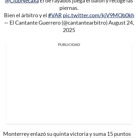
@ClubNecaxa
El de rayados juega el balón y recoge las
piernas.
Bien el árbitro y el
#VAR
pic.twitter.com/kjV9MQb0kh
— El Cantante Guerrero (@cantantearbitro)
August 24,
2025
PUBLICIDAD
Monterrey enlazó su quinta victoria y suma 15 puntos