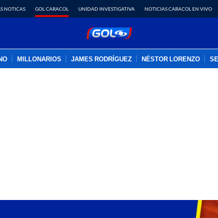
S NOTICAS
GOL CARACOL
UNIDAD INVESTIGATIVA
NOTICIAS CARACOL EN VIVO
INO
MILLONARIOS
JAMES RODRÍGUEZ
NÉSTOR LORENZO
SE
PUBLICIDAD