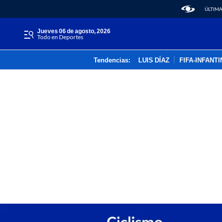
ÚLTIMA
jueves 06 de agosto, 2026
Todo en Deportes
Tendencias:
LUIS DÍAZ
FIFA-INFANT