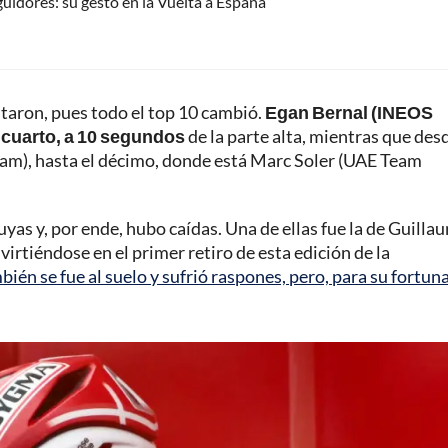
guidores: su gesto en la Vuelta a España
taron, pues todo el top 10 cambió.
Egan Bernal (INEOS
 cuarto, a 10 segundos
de la parte alta, mientras que desd
am), hasta el décimo, donde está Marc Soler (UAE Team
uyas y, por ende, hubo caídas. Una de ellas fue la de Guilla
irtiéndose en el primer retiro de esta edición de la
én se fue al suelo y sufrió raspones, pero, para su fortuna