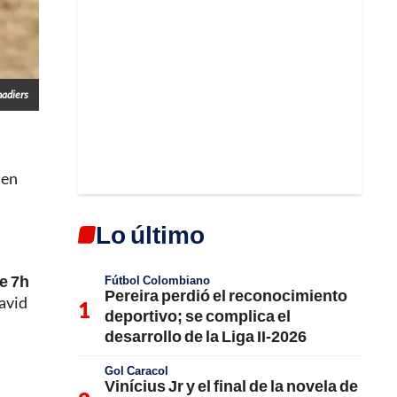
nadiers
 en
Lo último
de 7h
Fútbol Colombiano
Pereira perdió el reconocimiento
David
deportivo; se complica el
desarrollo de la Liga II-2026
Gol Caracol
Vinícius Jr y el final de la novela de