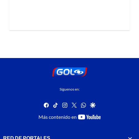
Síguenos en:
facebook
tiktok
instagram
twitter
whatsapp
google
youtube-
Más contenido en
footer
RED DE PORTALES