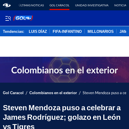
ÚLTIMAS NOTICAS
GOL CARACOL
UNIDAD INVESTIGATIVA
NOTICIAS
Tendencias:
LUIS DÍAZ
FIFA-INFANTINO
MILLONARIOS
JAM
PUBLICIDAD
/
/
Gol Caracol
Colombianos en el exterior
Steven Mendoza puso a cele
Steven Mendoza puso a celebrar a
James Rodríguez; golazo en León
vs Tigres