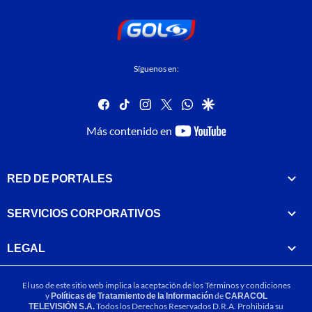
Síguenos en:
facebook
tiktok
instagram
twitter
whatsapp
google
youtube-
Más contenido en
footer
RED DE PORTALES
SERVICIOS CORPORATIVOS
LEGAL
El uso de este sitio web implica la aceptación de los
Términos y condiciones
y
Políticas de Tratamiento de la Información
de
CARACOL
TELEVISIÓN S.A.
Todos los Derechos Reservados D.R.A. Prohibida su