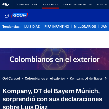
ÚLTIMAS NOTICAS
GOL CARACOL
UNIDAD INVESTIGATIVA
NOTICIAS
Tendencias:
LUIS DÍAZ
FIFA-INFANTINO
MILLONARIOS
JAM
PUBLICIDAD
/
/
Gol Caracol
Colombianos en el exterior
Kompany, DT del Bayern Múni
Kompany, DT del Bayern Múnich,
sorprendió con sus declaraciones
sobre Luis Díaz