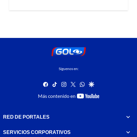
Síguenos en:
facebook
tiktok
instagram
twitter
whatsapp
google
youtube-
Más contenido en
footer
RED DE PORTALES
SERVICIOS CORPORATIVOS