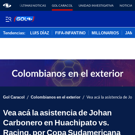
ÚLTIMAS NOTICAS
GOL CARACOL
UNIDAD INVESTIGATIVA
NOTICIAS
Tendencias:
LUIS DÍAZ
FIFA-INFANTINO
MILLONARIOS
JAM
PUBLICIDAD
/
/
Gol Caracol
Colombianos en el exterior
Vea acá la asistencia de Jo
Vea acá la asistencia de Johan
Carbonero en Huachipato vs.
Racing, por Copa Sudamericana