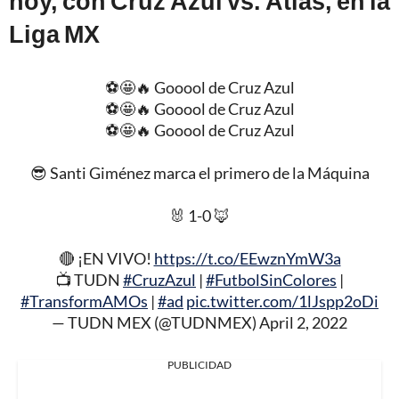
hoy, con Cruz Azul vs. Atlas, en la
Liga MX
⚽🤩🔥 Gooool de Cruz Azul
⚽🤩🔥 Gooool de Cruz Azul
⚽🤩🔥 Gooool de Cruz Azul
😎 Santi Giménez marca el primero de la Máquina
🐰 1-0 🦊
🔴 ¡EN VIVO!
https://t.co/EEwznYmW3a
📺 TUDN
#CruzAzul
|
#FutbolSinColores
|
#TransformAMOs
|
#ad
pic.twitter.com/1lJspp2oDi
— TUDN MEX (@TUDNMEX)
April 2, 2022
PUBLICIDAD