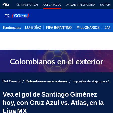
ÚLTIMAS NOTICAS
GOL CARACOL
UNIDAD INVESTIGATIVA
NOTICIAS
Tendencias:
LUIS DÍAZ
FIFA-INFANTINO
MILLONARIOS
JAM
PUBLICIDAD
/
/
Gol Caracol
Colombianos en el exterior
Imposible de atajar para Cam
Vea el gol de Santiago Giménez
hoy, con Cruz Azul vs. Atlas, en la
Liga MX