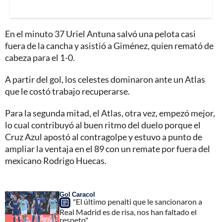
En el minuto 37 Uriel Antuna salvó una pelota casi
fuera de la cancha y asistió a Giménez, quien remató de
cabeza para el 1-0.
A partir del gol, los celestes dominaron ante un Atlas
que le costó trabajo recuperarse.
Para la segunda mitad, el Atlas, otra vez, empezó mejor,
lo cual contribuyó al buen ritmo del duelo porque el
Cruz Azul apostó al contragolpe y estuvo a punto de
ampliar la ventaja en el 89 con un remate por fuera del
mexicano Rodrigo Huecas.
Gol Caracol
"El último penalti que le sancionaron a
Real Madrid es de risa, nos han faltado el
respeto"