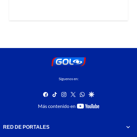
Síguenos en:
facebook
tiktok
instagram
twitter
whatsapp
google
youtube-
Más contenido en
footer
RED DE PORTALES