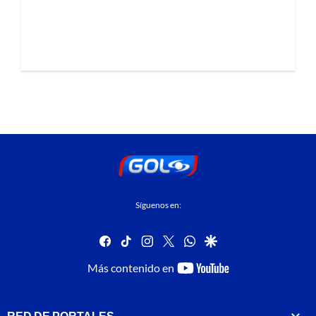
Síguenos en:
facebook
tiktok
instagram
twitter
whatsapp
google
youtube-
Más contenido en
footer
RED DE PORTALES