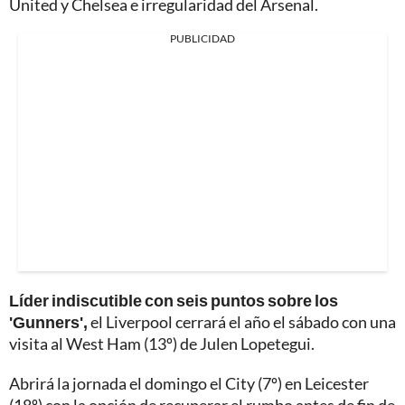
United y Chelsea e irregularidad del Arsenal.
PUBLICIDAD
Líder indiscutible con seis puntos sobre los
'Gunners',
el Liverpool cerrará el año el sábado con una
visita al West Ham (13º) de Julen Lopetegui.
Abrirá la jornada el domingo el City (7º) en Leicester
(18º) con la opción de recuperar el rumbo antes de fin de