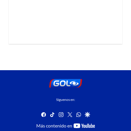
Síguenos en:
facebook
tiktok
instagram
twitter
whatsapp
google
youtube-
Más contenido en
footer