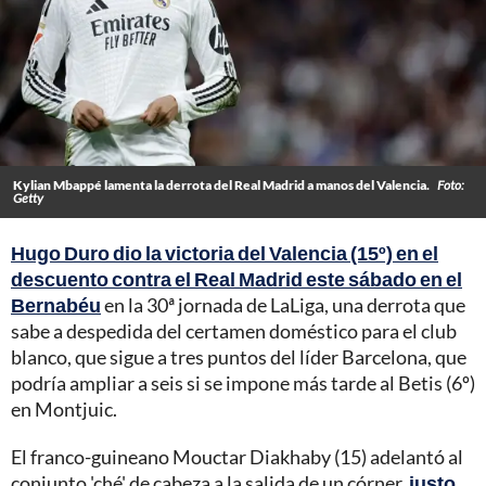
Kylian Mbappé lamenta la derrota del Real Madrid a manos del Valencia.
Foto:
Getty
Hugo Duro dio la victoria del Valencia (15º) en el
descuento contra el Real Madrid este sábado en el
Bernabéu
en la 30ª jornada de LaLiga, una derrota que
sabe a despedida del certamen doméstico para el club
blanco, que sigue a tres puntos del líder Barcelona, que
podría ampliar a seis si se impone más tarde al Betis (6º)
en Montjuic.
El franco-guineano Mouctar Diakhaby (15) adelantó al
conjunto 'ché' de cabeza a la salida de un córner,
justo