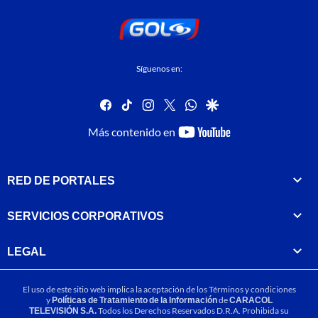
Síguenos en:
facebook
tiktok
instagram
twitter
whatsapp
google
youtube-
Más contenido en
footer
RED DE PORTALES
SERVICIOS CORPORATIVOS
LEGAL
El uso de este sitio web implica la aceptación de los
Términos y condiciones
y
Políticas de Tratamiento de la Información
de
CARACOL
TELEVISIÓN S.A.
Todos los Derechos Reservados D.R.A. Prohibida su