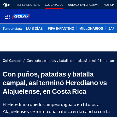
ÚLTIMAS NOTICAS
GOL CARACOL
UNIDAD INVESTIGATIVA
NOTICIAS
Tendencias:
LUIS DÍAZ
FIFA-INFANTINO
MILLONARIOS
JAM
PUBLICIDAD
/
Gol Caracol
Con puños, patadas y batalla campal, así terminó Herediano 
Con puños, patadas y batalla
campal, así terminó Herediano vs
Alajuelense, en Costa Rica
El Herediano quedó campeón, igualó en títulos a
Alajuelense y se formó una trifulca en la cancha con la