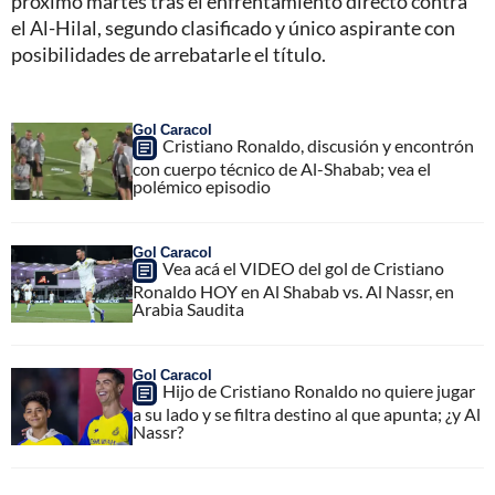
próximo martes tras el enfrentamiento directo contra
el Al-Hilal, segundo clasificado y único aspirante con
posibilidades de arrebatarle el título.
Gol Caracol
Cristiano Ronaldo, discusión y encontrón
con cuerpo técnico de Al-Shabab; vea el
polémico episodio
Gol Caracol
Vea acá el VIDEO del gol de Cristiano
Ronaldo HOY en Al Shabab vs. Al Nassr, en
Arabia Saudita
Gol Caracol
Hijo de Cristiano Ronaldo no quiere jugar
a su lado y se filtra destino al que apunta; ¿y Al
Nassr?