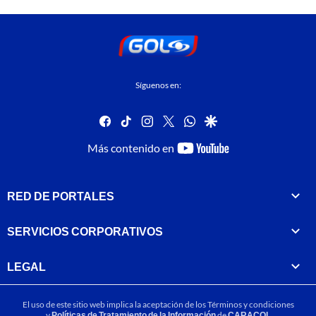
Síguenos en:
facebook
tiktok
instagram
twitter
whatsapp
google
youtube-
Más contenido en
footer
RED DE PORTALES
SERVICIOS CORPORATIVOS
LEGAL
El uso de este sitio web implica la aceptación de los
Términos y condiciones
y
Políticas de Tratamiento de la Información
de
CARACOL