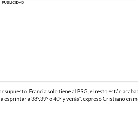
PUBLICIDAD
or supuesto. Francia solo tiene al PSG, el resto están acaba
ta esprintar a 38º,39º o 40º y verás", expresó Cristiano en 