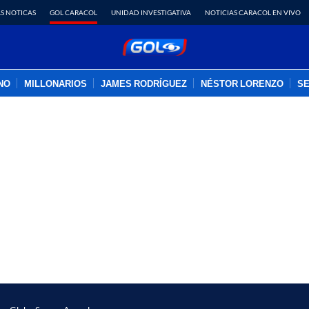
S NOTICAS
GOL CARACOL
UNIDAD INVESTIGATIVA
NOTICIAS CARACOL EN VIVO
INO
MILLONARIOS
JAMES RODRÍGUEZ
NÉSTOR LORENZO
SE
PUBLICIDAD