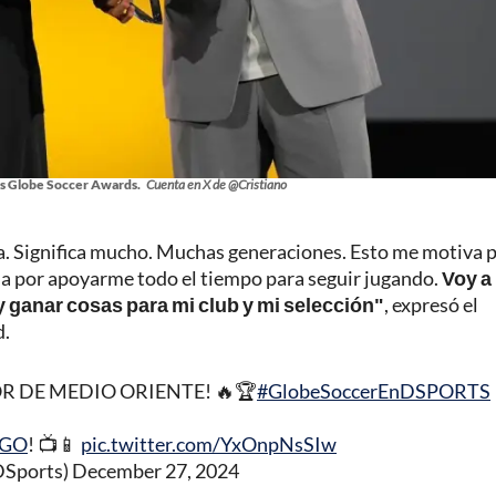
los Globe Soccer Awards.
Cuenta en X de @Cristiano
gala. Significa mucho. Muchas generaciones. Esto me motiva 
lia por apoyarme todo el tiempo para seguir jugando.
Voy a
 ganar cosas para mi club y mi selección"
, expresó el
d.
R DE MEDIO ORIENTE! 🔥🏆
#GlobeSoccerEnDSPORTS
GO
! 📺📱
pic.twitter.com/YxOnpNsSIw
Sports)
December 27, 2024