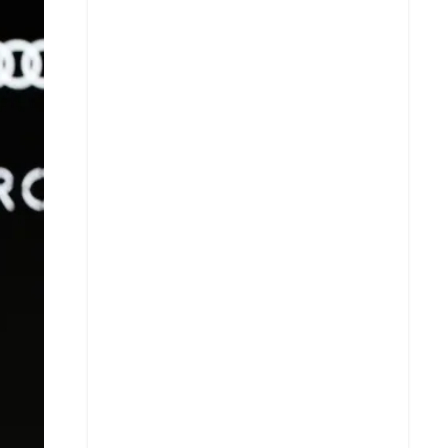
X
Whatsapp