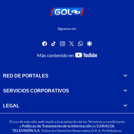
Síguenos en:
facebook
tiktok
instagram
twitter
whatsapp
google
youtube-
Más contenido en
footer
RED DE PORTALES
SERVICIOS CORPORATIVOS
LEGAL
El uso de este sitio web implica la aceptación de los
Términos y condiciones
y
Políticas de Tratamiento de la Información
de
CARACOL
TELEVISIÓN S.A.
Todos los Derechos Reservados D.R.A. Prohibida su