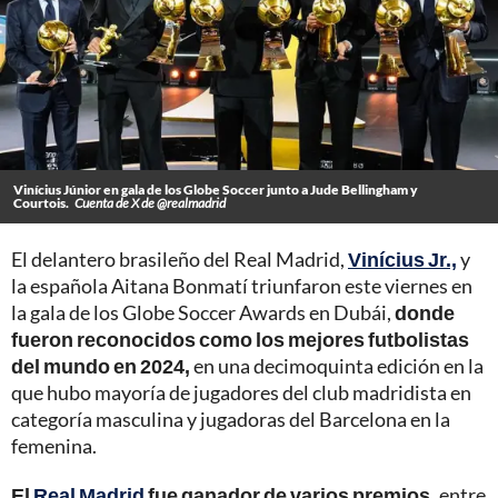
Vinícius Júnior en gala de los Globe Soccer junto a Jude Bellingham y
Courtois.
Cuenta de X de @realmadrid
El delantero brasileño del Real Madrid,
Vinícius Jr.,
y
la española Aitana Bonmatí triunfaron este viernes en
la gala de los Globe Soccer Awards en Dubái,
donde
fueron reconocidos como los mejores futbolistas
del mundo en 2024,
en una decimoquinta edición en la
que hubo mayoría de jugadores del club madridista en
categoría masculina y jugadoras del Barcelona en la
femenina.
El
Real Madrid
fue ganador de varios premios,
entre