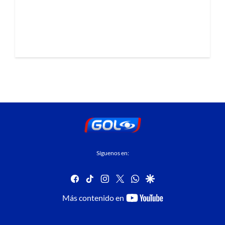
Síguenos en:
facebook
tiktok
instagram
twitter
whatsapp
google
youtube-
Más contenido en
footer