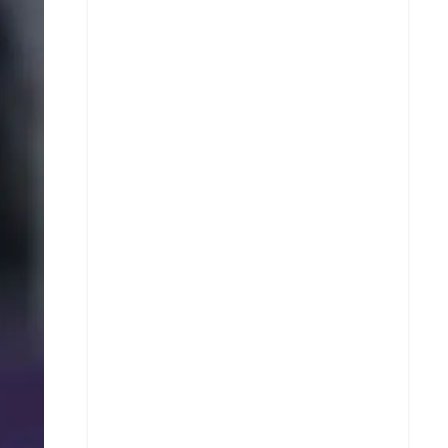
X
Whatsapp