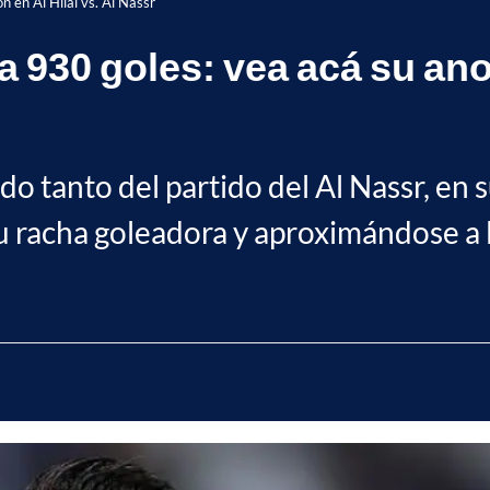
n en Al Hilal vs. Al Nassr
 930 goles: vea acá su anot
 tanto del partido del Al Nassr, en su v
su racha goleadora y aproximándose a 