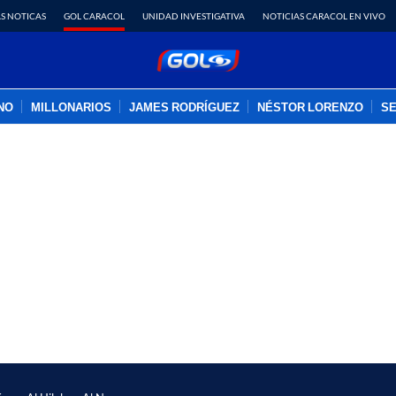
S NOTICAS
GOL CARACOL
UNIDAD INVESTIGATIVA
NOTICIAS CARACOL EN VIVO
INO
MILLONARIOS
JAMES RODRÍGUEZ
NÉSTOR LORENZO
SE
PUBLICIDAD