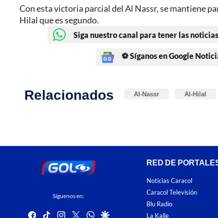
Con esta victoria parcial del Al Nassr, se mantiene pa
Hilal que es segundo.
Siga nuestro canal para tener las noticias
⚽ Síganos en Google Notici
Relacionados
Al-Nassr
Al-Hilal
RED DE PORTALE
Noticias Caracol
Caracol Televisión
Síguenos en:
Blu Radio
facebook
tiktok
instagram
twitter
whatsapp
google
La Kalle