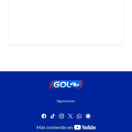
Síguenos en:
facebook
tiktok
instagram
twitter
whatsapp
google
youtube-
Más contenido en