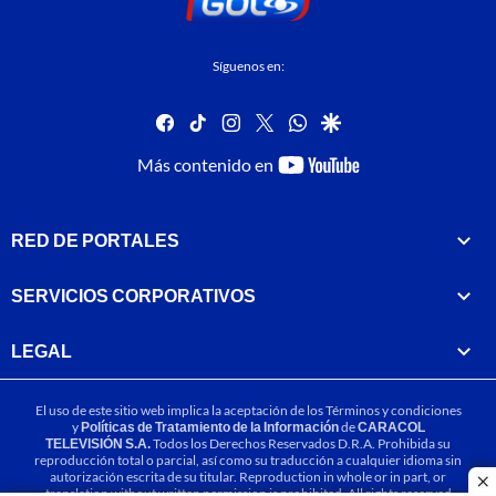
Síguenos en:
facebook
tiktok
instagram
twitter
whatsapp
google
youtube-
Más contenido en
footer
RED DE PORTALES
SERVICIOS CORPORATIVOS
LEGAL
El uso de este sitio web implica la aceptación de los
Términos y condiciones
y
Políticas de Tratamiento de la Información
de
CARACOL
TELEVISIÓN S.A.
Todos los Derechos Reservados D.R.A. Prohibida su
reproducción total o parcial, así como su traducción a cualquier idioma sin
autorización escrita de su titular. Reproduction in whole or in part, or
cl
translation without written permission is prohibited. All rights reserved