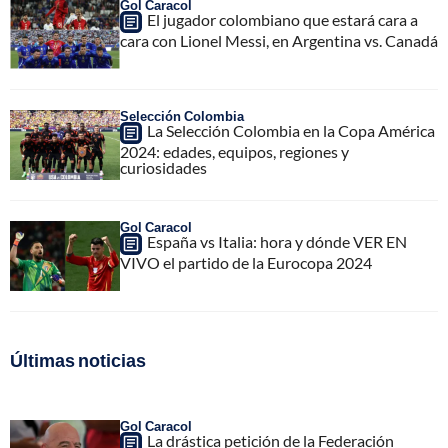
Gol Caracol
El jugador colombiano que estará cara a
cara con Lionel Messi, en Argentina vs. Canadá
Selección Colombia
La Selección Colombia en la Copa América
2024: edades, equipos, regiones y
curiosidades
Gol Caracol
España vs Italia: hora y dónde VER EN
VIVO el partido de la Eurocopa 2024
Últimas noticias
Gol Caracol
La drástica petición de la Federación