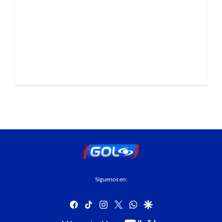
Síguenos en:
facebook
tiktok
instagram
twitter
whatsapp
google