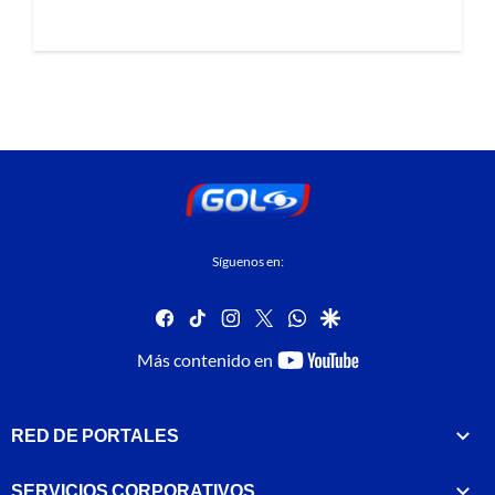
Síguenos en:
facebook
tiktok
instagram
twitter
whatsapp
google
youtube-
Más contenido en
footer
RED DE PORTALES
SERVICIOS CORPORATIVOS