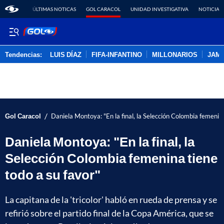
ÚLTIMAS NOTICAS
GOL CARACOL
UNIDAD INVESTIGATIVA
NOTICIAS
Tendencias:
LUIS DÍAZ
FIFA-INFANTINO
MILLONARIOS
JAM
PUBLICIDAD
/
Gol Caracol
Daniela Montoya: "En la final, la Selección Colombia femenina
Daniela Montoya: "En la final, la
Selección Colombia femenina tiene
todo a su favor"
La capitana de la 'tricolor' habló en rueda de prensa y se
refirió sobre el partido final de la Copa América, que se