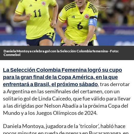
Daniela Montoya celebra gol con la Selección Colombia femenina - Foto:
Conmebol
La Selección Colombia Femenina logró su cupo
para la gran final de la Copa América, en la que
enfrentará a Brasil, el próximo sábado
,
tras derrotar
a Argentina en las semifinales del certamen, con un
solitario gol de Linda Caicedo, que fue válido para llevar
a las dirigidas por Nelson Abadía a la próxima Copa del
Mundo y a los Juegos Olímpicos de 2024.
Daniela Montoya, jugadora de la 'tricolor', habló hace
pocos minutos en rueda de prensa en Bucaramanga, en