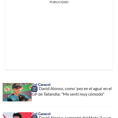
PUBLICIDAD
Gol Caracol
David Alonso, como 'pez en el agua' en el
GP de Tailandia: "Me sentí muy cómodo"
Gol Caracol
David Alonso, campeón del Moto 3, y un