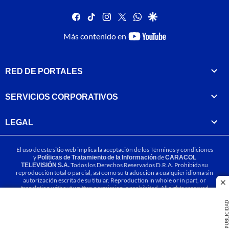
facebook
tiktok
instagram
twitter
whatsapp
google
youtube-
Más contenido en
footer
RED DE PORTALES
SERVICIOS CORPORATIVOS
LEGAL
El uso de este sitio web implica la aceptación de los
Términos y condiciones
y
Políticas de Tratamiento de la Información
de
CARACOL
TELEVISIÓN S.A.
Todos los Derechos Reservados D.R.A. Prohibida su
reproducción total o parcial, así como su traducción a cualquier idioma sin
autorización escrita de su titular. Reproduction in whole or in part, or
cl
translation without written permission is prohibited. All rights reserved
2025.
PUBLICIDA
MIEMBRO DE: