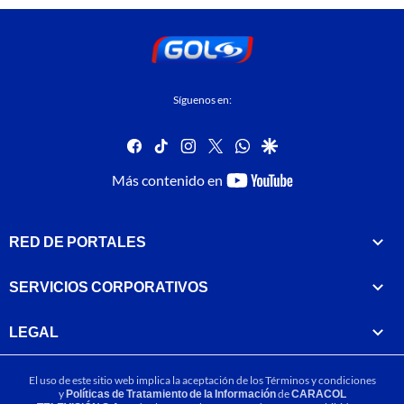
Síguenos en:
facebook
tiktok
instagram
twitter
whatsapp
google
youtube-
Más contenido en
footer
RED DE PORTALES
SERVICIOS CORPORATIVOS
LEGAL
El uso de este sitio web implica la aceptación de los
Términos y condiciones
y
Políticas de Tratamiento de la Información
de
CARACOL