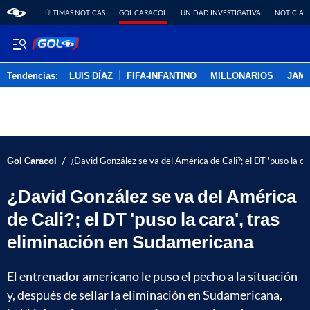
ÚLTIMAS NOTICAS
GOL CARACOL
UNIDAD INVESTIGATIVA
NOTICIAS
Tendencias:
LUIS DÍAZ
FIFA-INFANTINO
MILLONARIOS
JAM
PUBLICIDAD
/
Gol Caracol
¿David González se va del América de Cali?; el DT 'puso la ca
¿David González se va del América
de Cali?; el DT 'puso la cara', tras
eliminación en Sudamericana
El entrenador americano le puso el pecho a la situación
y, después de sellar la eliminación en Sudamericana,