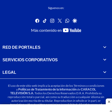
Síguenos en:
facebook
tiktok
instagram
twitter
whatsapp
google
youtube-
Más contenido en
footer
RED DE PORTALES
SERVICIOS CORPORATIVOS
LEGAL
El uso de este sitio web implica la aceptación de los
Términos y condiciones
y
Políticas de Tratamiento de la Información
de
CARACOL
TELEVISIÓN S.A.
Todos los Derechos Reservados D.R.A. Prohibida su
reproducción total o parcial, así como su traducción a cualquier idioma sin
autorización escrita de su titular. Reproduction in whole or in part, or
cl
translation without written permission is prohibited. All rights reserved
2025.