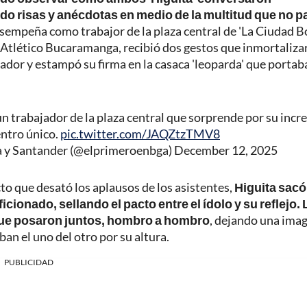
o risas y anécdotas en medio de la multitud que no p
desempeña como trabajor de la plaza central de 'La Ciudad Bo
 Atlético Bucaramanga, recibió dos gestos que inmortaliza
dor y estampó su firma en la casaca 'leoparda' que portab
 trabajador de la plaza central que sorprende por su incre
entro único.
pic.twitter.com/JAQZtzTMV8
a y Santander (@elprimeroenbga)
December 12, 2025
cto que desató los aplausos de los asistentes,
Higuita sacó
cionado, sellando el pacto entre el ídolo y su reflejo.
 que posaron juntos, hombro a hombro
, dejando una ima
an el uno del otro por su altura.
PUBLICIDAD