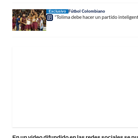
Fútbol Colombiano
Exclusivo
"Tolima debe hacer un partido inteligent
En un video difundido en las redes sociales se 