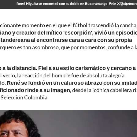
René Higuita se encontró con su doble en Bucaramanga
Foto: X/@elprimer
cionante momento en el que el fútbol trascendió la cancha
iano y creador del mítico 'escorpión', vivió un episodi
antandereana al encontrarse cara a cara con su propia
exarquero es tan asombroso, que por momentos, confunde a l
a la distancia. Fiel a su estilo carismático y cercano a 
l verlo, la reacción del hombre fue de absoluta alegría.
lo,
René se fundió en un caluroso abrazo con su imitad
ficionado rinde a su imagen
, desde la icónica cabellera r
a Selección Colombia.