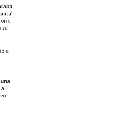
araba
nita',
ron el
a su
íble
 una
La
gen