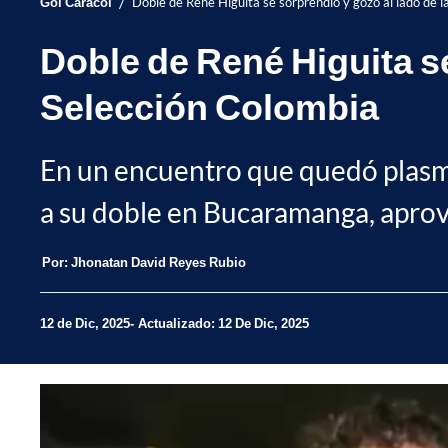
/
Gol Caracol
Doble de René Higuita se sorprendió y gozó al lado de l
Doble de René Higuita se
Selección Colombia
En un encuentro que quedó plasmad
a su doble en Bucaramanga, aprove
Por:
Jhonatan David Reyes Rubio
12 de Dic, 2025
Actualizado: 12 De Dic, 2025