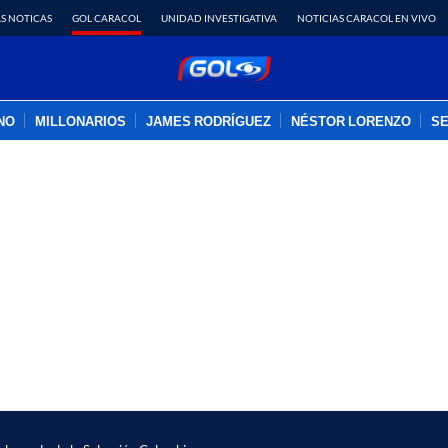
S NOTICAS
GOL CARACOL
UNIDAD INVESTIGATIVA
NOTICIAS CARACOL EN VIVO
INO
MILLONARIOS
JAMES RODRÍGUEZ
NÉSTOR LORENZO
SE
PUBLICIDAD