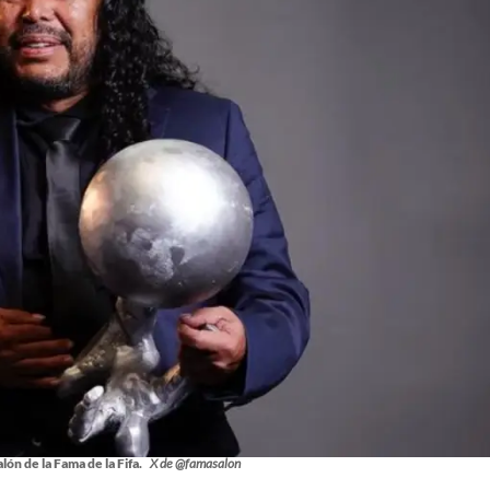
lón de la Fama de la Fifa.
X de @famasalon