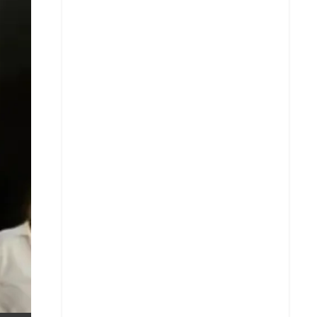
X
Whatsapp