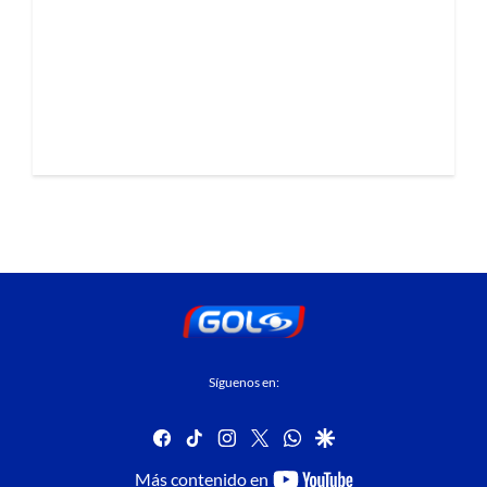
Síguenos en:
facebook
tiktok
instagram
twitter
whatsapp
google
youtube-
Más contenido en