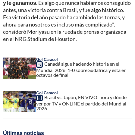
y le ganamos
. Es algo que nunca habíamos conseguido
antes, una victoria contra Brasil, y fue algo histórico.
Esa victoria del año pasado ha cambiado las tornas, y
ahora para nosotros es incluso más complicado",
consideró Moriyasu en la rueda de prensa organizada
en el NRG Stadium de Houston.
Gol Caracol
Canadá sigue haciendo historia en el
Mundial 2026; 1-0 sobre Sudáfrica y está en
octavos de final
Gol Caracol
Brasil vs. Japón; EN VIVO: hora y dónde
ver por TV y ONLINE el partido del Mundial
2026
Últimas noticias