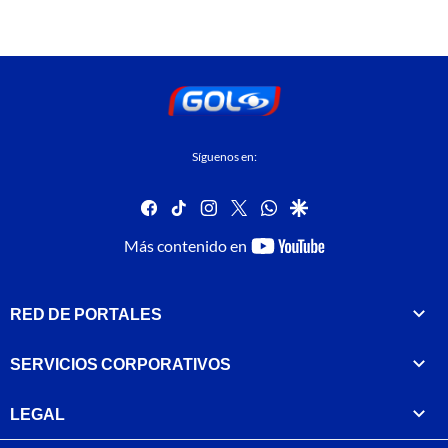
Síguenos en:
facebook
tiktok
instagram
twitter
whatsapp
google
youtube-
Más contenido en
footer
RED DE PORTALES
SERVICIOS CORPORATIVOS
LEGAL