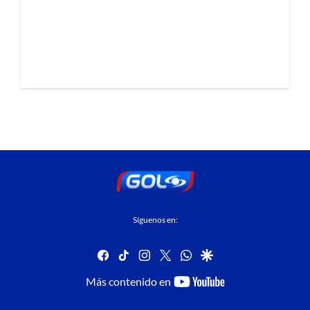
Síguenos en:
facebook
tiktok
instagram
twitter
whatsapp
google
youtube-
Más contenido en
footer