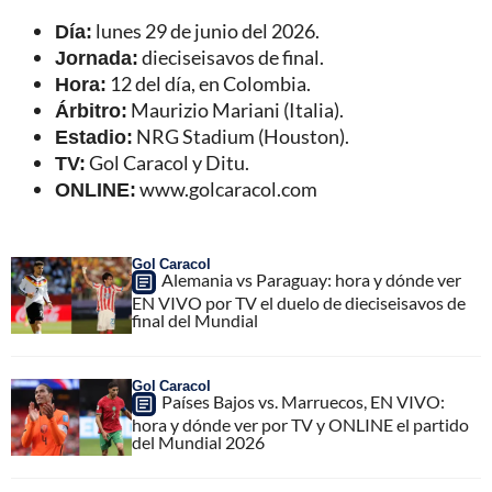
Día:
lunes 29 de junio del 2026.
Jornada:
dieciseisavos de final.
Hora:
12 del día, en Colombia.
Árbitro:
Maurizio Mariani (Italia).
Estadio:
NRG Stadium (Houston).
TV:
Gol Caracol y Ditu.
ONLINE:
www.golcaracol.com
Gol Caracol
Alemania vs Paraguay: hora y dónde ver
EN VIVO por TV el duelo de dieciseisavos de
final del Mundial
Gol Caracol
Países Bajos vs. Marruecos, EN VIVO:
hora y dónde ver por TV y ONLINE el partido
del Mundial 2026