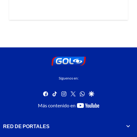
Síguenos en:
facebook
tiktok
instagram
twitter
whatsapp
google
youtube-
Más contenido en
footer
RED DE PORTALES