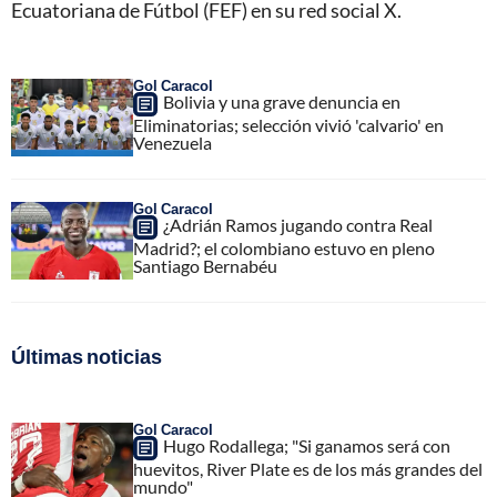
Ecuatoriana de Fútbol (FEF) en su red social X.
Gol Caracol
Bolivia y una grave denuncia en
Eliminatorias; selección vivió 'calvario' en
Venezuela
Gol Caracol
¿Adrián Ramos jugando contra Real
Madrid?; el colombiano estuvo en pleno
Santiago Bernabéu
Últimas noticias
Gol Caracol
Hugo Rodallega; "Si ganamos será con
huevitos, River Plate es de los más grandes del
mundo"