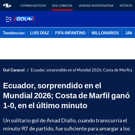
ÚLTIMAS NOTICAS
GOL CARACOL
UNIDAD INVESTIGATIVA
NOTICIAS
Tendencias:
LUIS DÍAZ
FIFA-INFANTINO
MILLONARIOS
JAM
PUBLICIDAD
/
Gol Caracol
Ecuador, sorprendido en el Mundial 2026; Costa de Marfil ga
Ecuador, sorprendido en el
Mundial 2026; Costa de Marfil ganó
1-0, en el último minuto
Un solitario gol de Amad Diallo, cuando transcurría el
minuto 90' de partido, fue suficiente para amargar a los