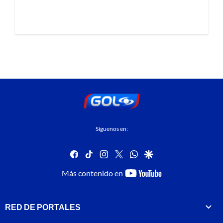
Síguenos en:
facebook
tiktok
instagram
twitter
whatsapp
google
youtube-
Más contenido en
footer
RED DE PORTALES