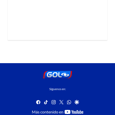
Síguenos en:
facebook
tiktok
instagram
twitter
whatsapp
google
youtube-
Más contenido en