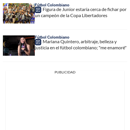
Fútbol Colombiano
Figura de Junior estaría cerca de fichar por
un campeón de la Copa Libertadores
Fútbol Colombiano
Mariana Quintero, arbitraje, belleza y
justicia en el fútbol colombiano; "me enamoré"
PUBLICIDAD