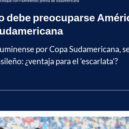
 choque con Fluminense; previa de Sudamericana
no debe preocuparse Améri
Sudamericana
Fluminense por Copa Sudamericana, se
ileño: ¿ventaja para el 'escarlata'?