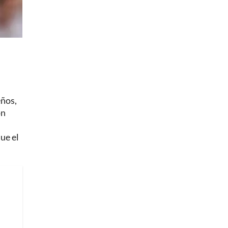
eños,
on
ue el