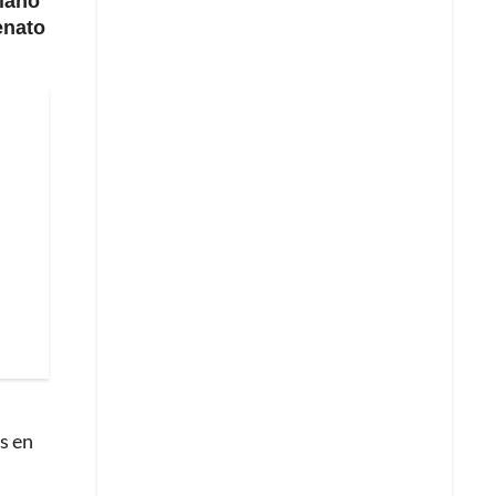
iano
enato
s en