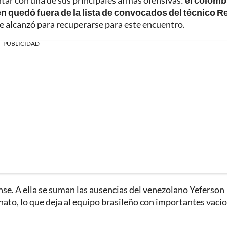
ntar con una de sus principales armas ofensivas:
el colomb
en quedó fuera de la lista de convocados del técnico R
le alcanzó para recuperarse para este encuentro.
PUBLICIDAD
ense. A ella se suman las ausencias del venezolano Yeferson
onato, lo que deja al equipo brasileño con importantes vacío