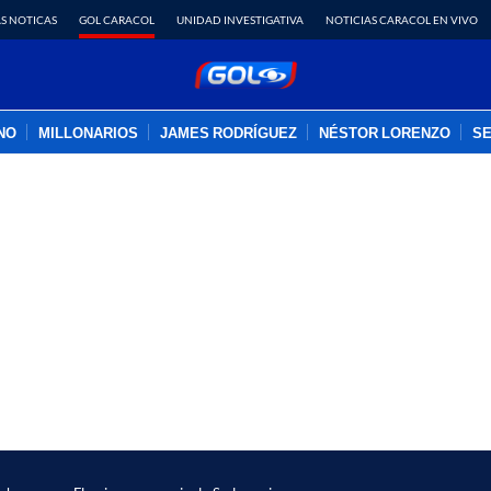
S NOTICAS
GOL CARACOL
UNIDAD INVESTIGATIVA
NOTICIAS CARACOL EN VIVO
INO
MILLONARIOS
JAMES RODRÍGUEZ
NÉSTOR LORENZO
SE
PUBLICIDAD