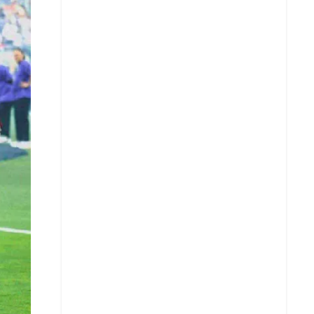
X
Whatsapp