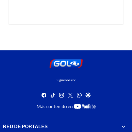
Síguenos en:
facebook
tiktok
instagram
twitter
whatsapp
google
youtube-
Más contenido en
footer
RED DE PORTALES