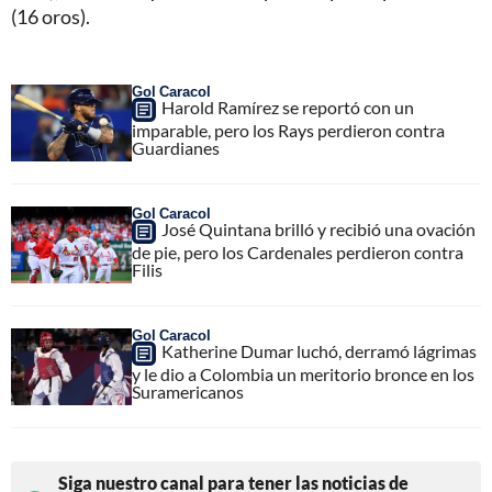
(16 oros).
Gol Caracol
Harold Ramírez se reportó con un
imparable, pero los Rays perdieron contra
Guardianes
Gol Caracol
José Quintana brilló y recibió una ovación
de pie, pero los Cardenales perdieron contra
Filis
Gol Caracol
Katherine Dumar luchó, derramó lágrimas
y le dio a Colombia un meritorio bronce en los
Suramericanos
Siga nuestro canal para tener las noticias de