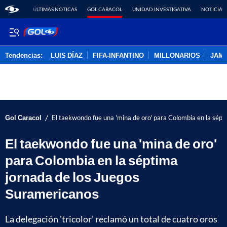
ÚLTIMAS NOTICAS
GOL CARACOL
UNIDAD INVESTIGATIVA
NOTICIAS
Tendencias:
LUIS DÍAZ
FIFA-INFANTINO
MILLONARIOS
JAM
PUBLICIDAD
/
Gol Caracol
El taekwondo fue una 'mina de oro' para Colombia en la sép
El taekwondo fue una 'mina de oro'
para Colombia en la séptima
jornada de los Juegos
Suramericanos
La delegación 'tricolor' reclamó un total de cuatro oros