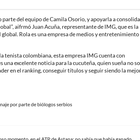
arte del equipo de Camila Osorio, y apoyarla a consolida
global”, aifrmó Juan Acuña, representante de IMG, que es la
l global. Rola es una empresa de medios y entretenimiento
e la tenista colombiana, esta empresa IMG cuenta con
es una excelente noticia para la cucuteña, quien sueña no so
er en el ranking, conseguir títulos y seguir siendo la mejo
naje por parte de biólogos serbios
ioso momento, en el ATP de Astana: no sabía que había ganado