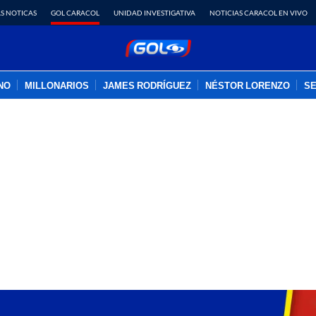
S NOTICAS
GOL CARACOL
UNIDAD INVESTIGATIVA
NOTICIAS CARACOL EN VIVO
INO
MILLONARIOS
JAMES RODRÍGUEZ
NÉSTOR LORENZO
SE
PUBLICIDAD