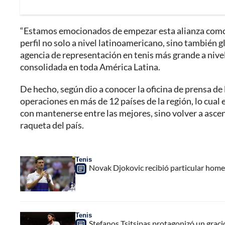
“Estamos emocionados de empezar esta alianza como p
perfil no solo a nivel latinoamericano, sino también 
agencia de representación en tenis más grande a nive
consolidada en toda América Latina.
De hecho, según dio a conocer la oficina de prensa d
operaciones en más de 12 países de la región, lo cual 
con mantenerse entre las mejores, sino volver a ascend
raqueta del país.
Tenis
Novak Djokovic recibió particular home
Tenis
Stefanos Tsitsipas protagonizó un grac