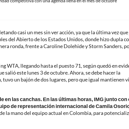
vidad competitiva con una agenda llena en el mes de octubre
tando casi un mes sin ver acción, ya que la última vez que
les del Abierto de los Estados Unidos, donde hizo dupla co
rimera ronda, frente a Caroline Dolehide y Storm Sanders, p
ing WTA, llegando hasta el puesto 71, según quedó en evid
ue salió este lunes 3 de octubre. Ahora, se debe hacer la
n, tuvo un bajón de dos lugares, pero que igual mantienen vi
de en las canchas. En las últimas horas, IMG junto con 
ipo de representación internacional de Camila Osori
 de la mano del equipo actual en Colombia, para potencializ