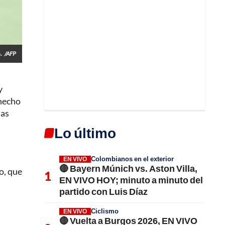
.
/AFP
y
 hecho
las
Lo último
Colombianos en el exterior
EN VIVO
🔴 Bayern Múnich vs. Aston Villa,
o, que
EN VIVO HOY; minuto a minuto del
partido con Luis Díaz
Ciclismo
EN VIVO
🔴 Vuelta a Burgos 2026, EN VIVO