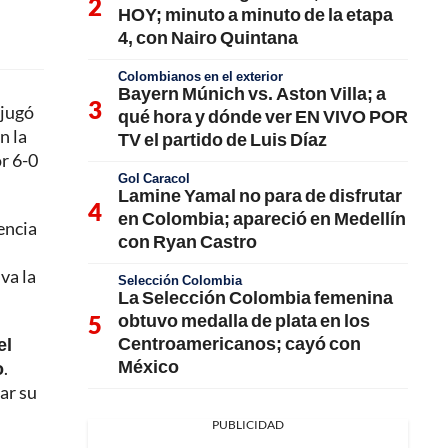
HOY; minuto a minuto de la etapa
4, con Nairo Quintana
Colombianos en el exterior
Bayern Múnich vs. Aston Villa; a
 jugó
qué hora y dónde ver EN VIVO POR
n la
TV el partido de Luis Díaz
or 6-0
Gol Caracol
Lamine Yamal no para de disfrutar
en Colombia; apareció en Medellín
encia
con Ryan Castro
va la
Selección Colombia
La Selección Colombia femenina
obtuvo medalla de plata en los
Centroamericanos; cayó con
el
México
o
.
ar su
PUBLICIDAD