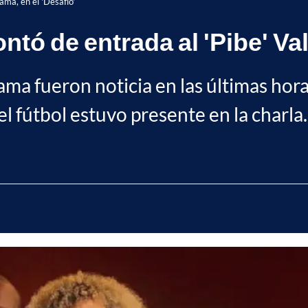
rama, en el 'Desafío'
montó de entrada al 'Pibe' Va
ama fueron noticia en las últimas hora
 el fútbol estuvo presente en la charla.