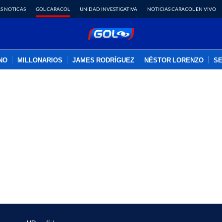
S NOTICAS
GOL CARACOL
UNIDAD INVESTIGATIVA
NOTICIAS CARACOL EN VIVO
INO
MILLONARIOS
JAMES RODRÍGUEZ
NÉSTOR LORENZO
SE
PUBLICIDAD