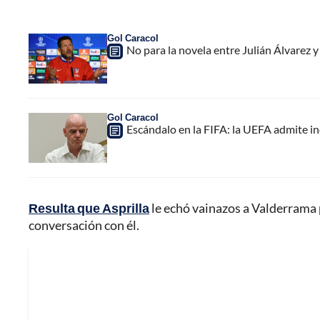
Gol Caracol
No para la novela entre Julián Álvarez y
Gol Caracol
Escándalo en la FIFA: la UEFA admite i
Resulta que Asprilla
le echó vainazos a Valderrama 
conversación con él.