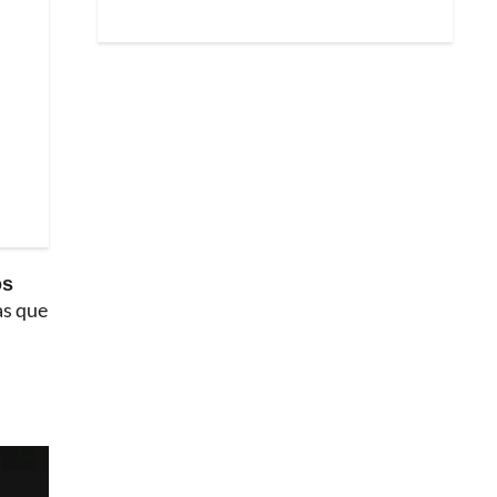
os
as que