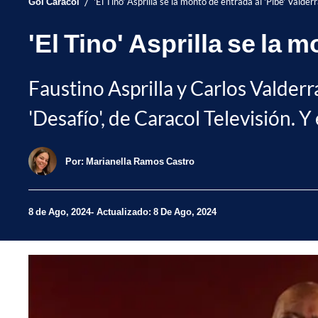
/
Gol Caracol
'El Tino' Asprilla se la montó de entrada al 'Pibe' Valder
'El Tino' Asprilla se la 
Faustino Asprilla y Carlos Valderr
'Desafío', de Caracol Televisión. Y
Por:
Marianella Ramos Castro
8 de Ago, 2024
Actualizado: 8 De Ago, 2024