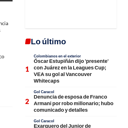
ncia
s
Lo último
co
Colombianos en el exterior
Óscar Estupiñán dijo 'presente'
con Juárez en la Leagues Cup;
VEA su gol al Vancouver
Whitecaps
Gol Caracol
Denuncia de esposa de Franco
Armani por robo millonario; hubo
comunicado y detalles
Gol Caracol
Exarquero del Junior de