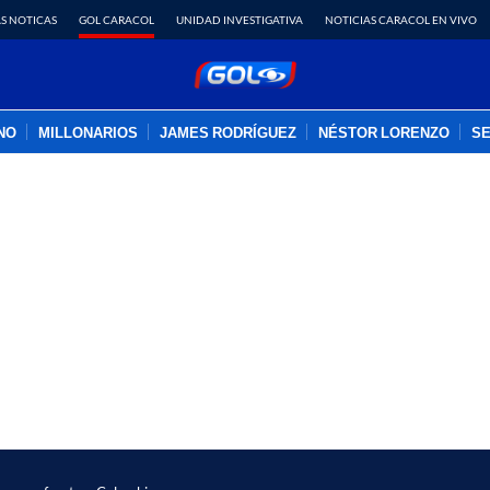
S NOTICAS
GOL CARACOL
UNIDAD INVESTIGATIVA
NOTICIAS CARACOL EN VIVO
INO
MILLONARIOS
JAMES RODRÍGUEZ
NÉSTOR LORENZO
SE
PUBLICIDAD