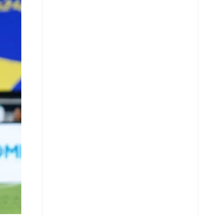
X
Whatsapp