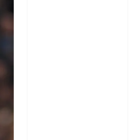
X
Whatsapp