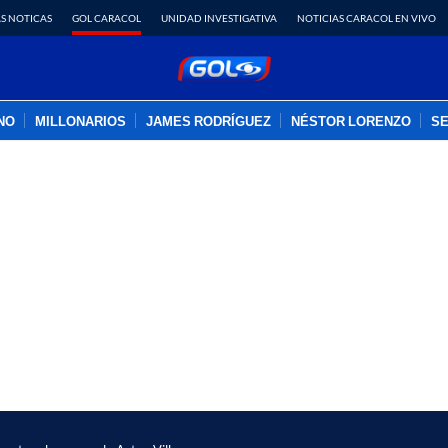
S NOTICAS
GOL CARACOL
UNIDAD INVESTIGATIVA
NOTICIAS CARACOL EN VIVO
INO
MILLONARIOS
JAMES RODRÍGUEZ
NÉSTOR LORENZO
SE
PUBLICIDAD