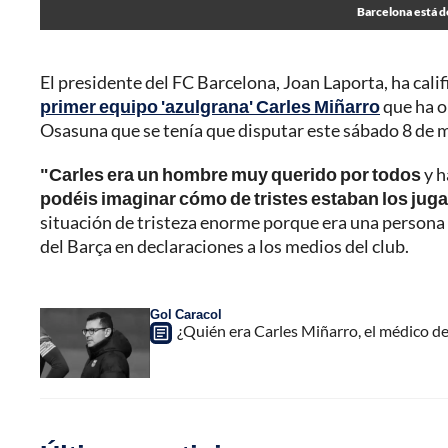
Barcelona está d
El presidente del FC Barcelona, Joan Laporta, ha cali
primer equipo 'azulgrana' Carles Miñarro
que ha o
Osasuna que se tenía que disputar este sábado 8 de 
"Carles era un hombre muy querido por todos
y h
podéis imaginar cómo de tristes estaban los jugad
situación de tristeza enorme porque era una person
del Barça en declaraciones a los medios del club.
Gol Caracol
¿Quién era Carles Miñarro, el médico de