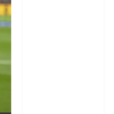
X
Whatsapp