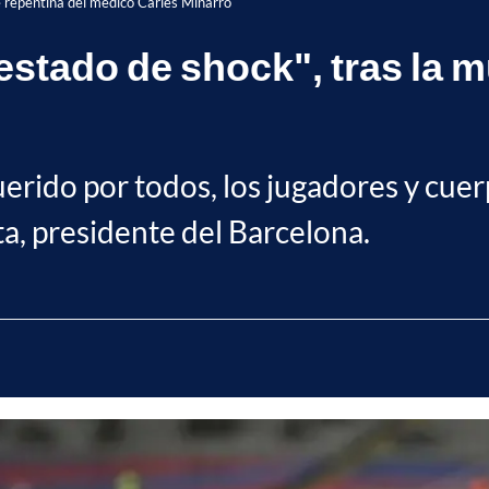
e repentina del médico Carles Miñarro
stado de shock", tras la m
rido por todos, los jugadores y cuerp
ta, presidente del Barcelona.