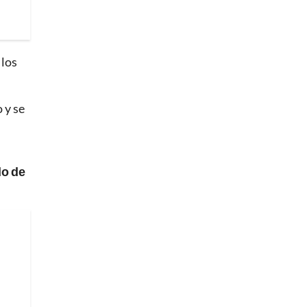
 los
 y se
do de