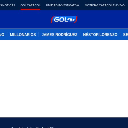
S NOTICAS
GOL CARACOL
UNIDAD INVESTIGATIVA
NOTICIAS CARACOL EN VIVO
INO
MILLONARIOS
JAMES RODRÍGUEZ
NÉSTOR LORENZO
SE
PUBLICIDAD