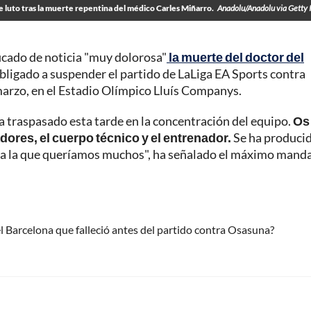
e luto tras la muerte repentina del médico Carles Miñarro.
Anadolu/Anadolu via Getty
ficado de noticia "muy dolorosa"
la muerte del doctor del
bligado a suspender el partido de LaLiga EA Sports contra
marzo, en el Estadio Olímpico Lluís Companys.
a traspasado esta tarde en la concentración del equipo.
Os
ores, el cuerpo técnico y el entrenador.
Se ha produci
a a la que queríamos muchos", ha señalado el máximo mand
l Barcelona que falleció antes del partido contra Osasuna?