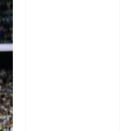
X
Whatsapp