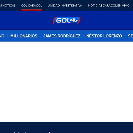
S NOTICAS
GOL CARACOL
UNIDAD INVESTIGATIVA
NOTICIAS CARACOL EN VIVO
INO
MILLONARIOS
JAMES RODRÍGUEZ
NÉSTOR LORENZO
SE
PUBLICIDAD