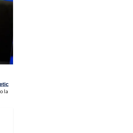
etic
o la