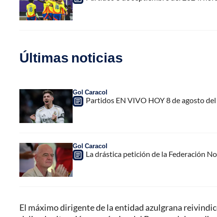
Últimas noticias
Gol Caracol
Partidos EN VIVO HOY 8 de agosto del 
Gol Caracol
La drástica petición de la Federación N
El máximo dirigente de la entidad azulgrana reivindicó