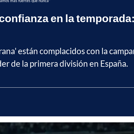
stamos más fuertes que nunca"
confianza en la temporada
grana' están complacidos con la campa
der de la primera división en España.