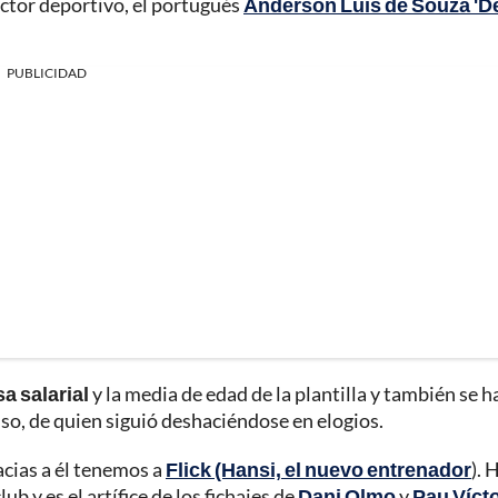
ector deportivo, el portugués
Anderson Luis de Souza 'De
PUBLICIDAD
a salarial
y la media de edad de la plantilla y también se h
uso, de quien siguió deshaciéndose en elogios.
cias a él tenemos a
Flick (Hansi, el nuevo entrenador
). 
b y es el artífice de los fichajes de
Dani Olmo
y
Pau Víct