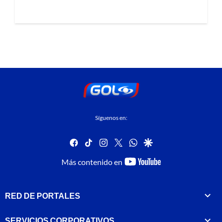
Síguenos en:
facebook
tiktok
instagram
twitter
whatsapp
google
youtube-
Más contenido en
footer
RED DE PORTALES
SERVICIOS CORPORATIVOS