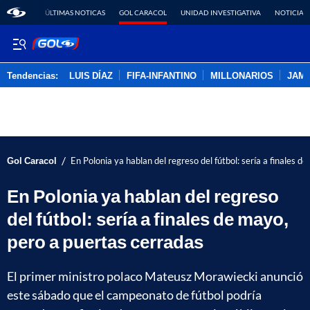
ÚLTIMAS NOTICAS
GOL CARACOL
UNIDAD INVESTIGATIVA
NOTICIAS
Tendencias:
LUIS DÍAZ
FIFA-INFANTINO
MILLONARIOS
JAM
PUBLICIDAD
/
Gol Caracol
En Polonia ya hablan del regreso del fútbol: sería a finales d
En Polonia ya hablan del regreso
del fútbol: sería a finales de mayo,
pero a puertas cerradas
El primer ministro polaco Mateusz Morawiecki anunció
este sábado que el campeonato de fútbol podría