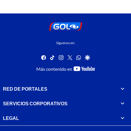
Síguenos en:
facebook
tiktok
instagram
twitter
whatsapp
google
youtube-
Más contenido en
footer
RED DE PORTALES
SERVICIOS CORPORATIVOS
LEGAL