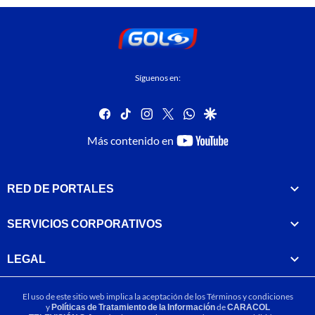
Síguenos en:
facebook
tiktok
instagram
twitter
whatsapp
google
youtube-
Más contenido en
footer
RED DE PORTALES
SERVICIOS CORPORATIVOS
LEGAL
El uso de este sitio web implica la aceptación de los
Términos y condiciones
y
Políticas de Tratamiento de la Información
de
CARACOL