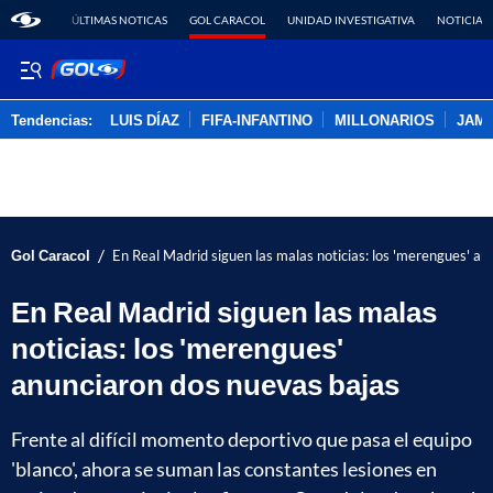
ÚLTIMAS NOTICAS
GOL CARACOL
UNIDAD INVESTIGATIVA
NOTICIAS
Tendencias:
LUIS DÍAZ
FIFA-INFANTINO
MILLONARIOS
JAM
PUBLICIDAD
/
Gol Caracol
En Real Madrid siguen las malas noticias: los 'merengues' a
En Real Madrid siguen las malas
noticias: los 'merengues'
anunciaron dos nuevas bajas
Frente al difícil momento deportivo que pasa el equipo
'blanco', ahora se suman las constantes lesiones en