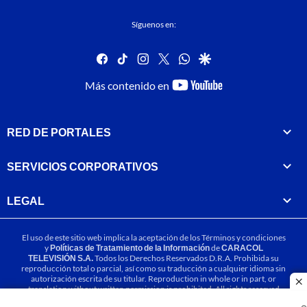
Síguenos en:
facebook
tiktok
instagram
twitter
whatsapp
google
youtube-
Más contenido en
footer
RED DE PORTALES
SERVICIOS CORPORATIVOS
LEGAL
El uso de este sitio web implica la aceptación de los
Términos y condiciones
y
Políticas de Tratamiento de la Información
de
CARACOL
TELEVISIÓN S.A.
Todos los Derechos Reservados D.R.A. Prohibida su
reproducción total o parcial, así como su traducción a cualquier idioma sin
autorización escrita de su titular. Reproduction in whole or in part, or
cl
translation without written permission is prohibited. All rights reserved
2025.