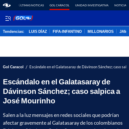
ÚLTIMAS NOTICAS
GOL CARACOL
UNIDAD INVESTIGATIVA
NOTICIAS
Tendencias:
LUIS DÍAZ
FIFA-INFANTINO
MILLONARIOS
JAM
PUBLICIDAD
/
Gol Caracol
Escándalo en el Galatasaray de Dávinson Sánchez; caso salp
Escándalo en el Galatasaray de
Dávinson Sánchez; caso salpica a
José Mourinho
Salen a la luz mensajes en redes sociales que podrían
afectar gravemente al Galatasaray de los colombianos