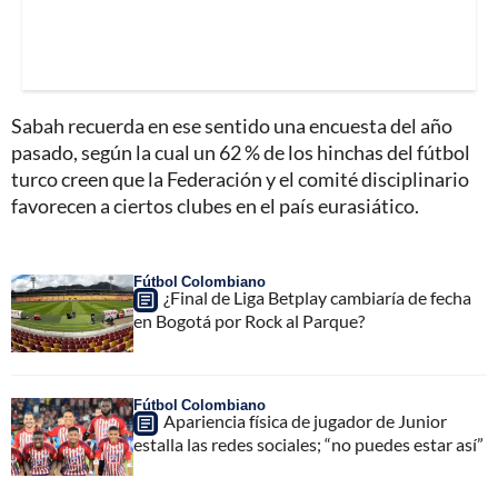
Sabah recuerda en ese sentido una encuesta del año
pasado, según la cual un 62 % de los hinchas del fútbol
turco creen que la Federación y el comité disciplinario
favorecen a ciertos clubes en el país eurasiático.
Fútbol Colombiano
¿Final de Liga Betplay cambiaría de fecha
en Bogotá por Rock al Parque?
Fútbol Colombiano
Apariencia física de jugador de Junior
estalla las redes sociales; “no puedes estar así”