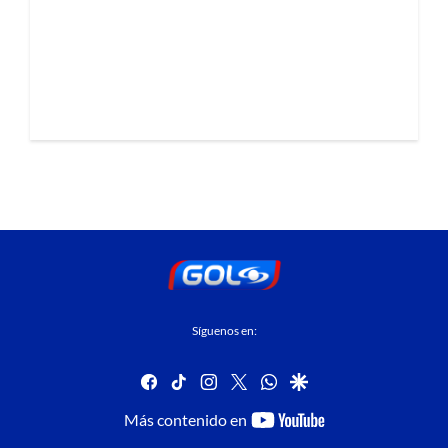
Síguenos en:
facebook
tiktok
instagram
twitter
whatsapp
google
youtube-
Más contenido en
footer