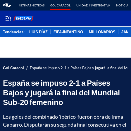
ÚLTIMAS NOTICAS
GOL CARACOL
UNIDAD INVESTIGATIVA
NOTICIAS
Tendencias:
LUIS DÍAZ
FIFA-INFANTINO
MILLONARIOS
JAM
PUBLICIDAD
/
Gol Caracol
España se impuso 2-1 a Países Bajos y jugará la final del M
España se impuso 2-1 a Países
Bajos y jugará la final del Mundial
Sub-20 femenino
Los goles del combinado 'ibérico' fueron obra de Inma
Gabarro. Disputarán su segunda final consecutiva en el