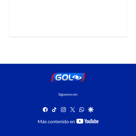
Síguenos en:
facebook
tiktok
instagram
twitter
whatsapp
google
youtube-
Más contenido en
footer