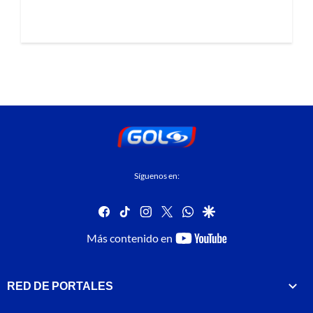
Síguenos en:
facebook
tiktok
instagram
twitter
whatsapp
google
youtube-
Más contenido en
footer
RED DE PORTALES