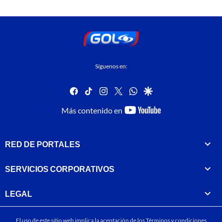
Síguenos en:
facebook
tiktok
instagram
twitter
whatsapp
google
youtube-
Más contenido en
footer
RED DE PORTALES
SERVICIOS CORPORATIVOS
LEGAL
El uso de este sitio web implica la aceptación de los
Términos y condiciones